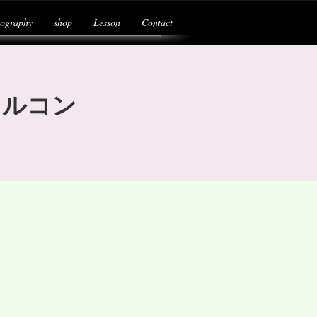
cography
shop
Lesson
Contact
ファルコン